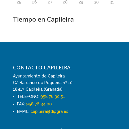
25
26
27
28
29
30
31
Tiempo en Capileira
CONTACTO CAPILEIRA
Ayuntamiento de Capileira
C/ Barranco de Poqueira nº 10
18413 Capileira (Granada)
TELÉFONO:
958 76 30 51
FAX:
958 76 34 00
EMAIL:
capileira@dipgra.es