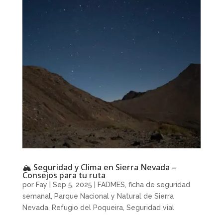
🏔️ Seguridad y Clima en Sierra Nevada –
Consejos para tu ruta
por
Fay
|
Sep 5, 2025
|
FADMES
,
ficha de seguridad
semanal
,
Parque Nacional y Natural de Sierra
Nevada
,
Refugio del Poqueira
,
Seguridad vial