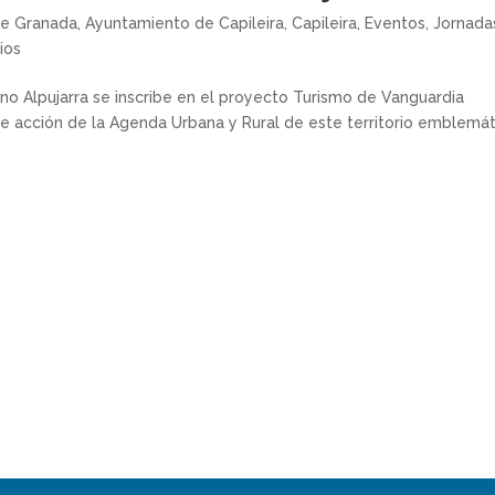
de Granada
,
Ayuntamiento de Capileira
,
Capileira
,
Eventos
,
Jornada
ios
ino Alpujarra se inscribe en el proyecto Turismo de Vanguardia
de acción de la Agenda Urbana y Rural de este territorio emblemá