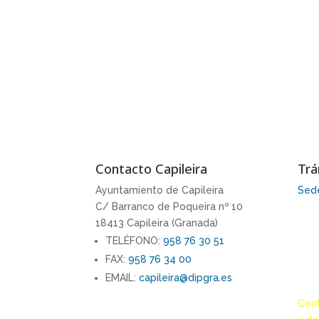
Contacto Capileira
Trá
Ayuntamiento de Capileira
Sede
C/ Barranco de Poqueira nº 10
18413 Capileira (Granada)
TELÉFONO:
958 76 30 51
FAX:
958 76 34 00
EMAIL:
capileira@dipgra.es
Cent