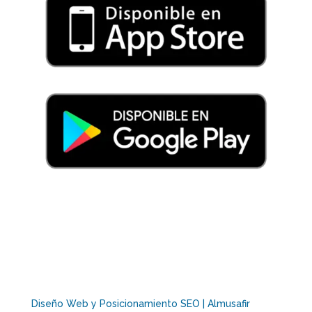
Diseño Web y Posicionamiento SEO | Almusafir