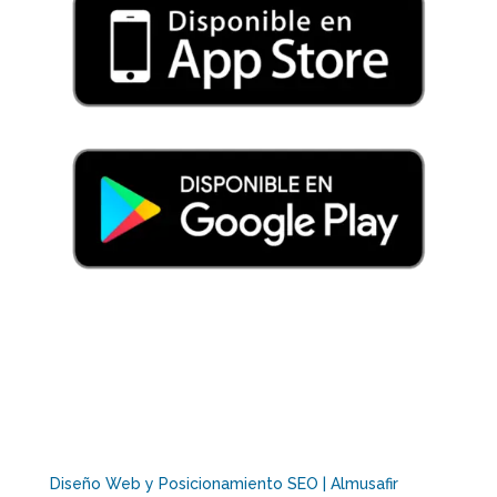
Diseño Web y Posicionamiento SEO | Almusafir