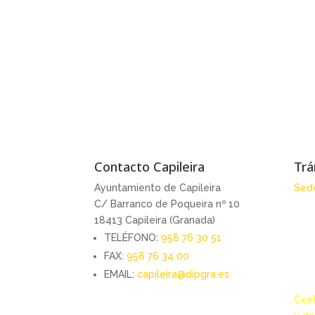
Contacto Capileira
Trá
Ayuntamiento de Capileira
Sede
C/ Barranco de Poqueira nº 10
18413 Capileira (Granada)
TELÉFONO:
958 76 30 51
FAX:
958 76 34 00
EMAIL:
capileira@dipgra.es
Cent