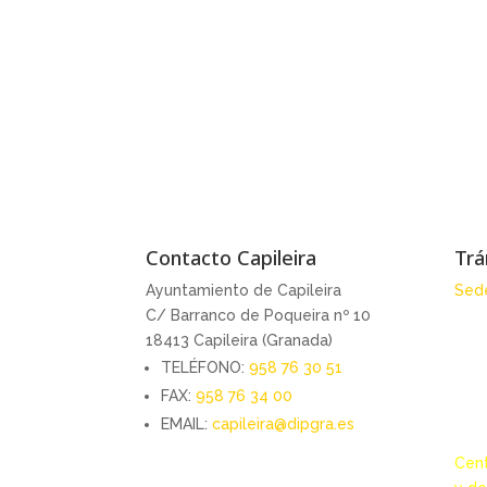
Contacto Capileira
Trá
Ayuntamiento de Capileira
Sede
C/ Barranco de Poqueira nº 10
18413 Capileira (Granada)
TELÉFONO:
958 76 30 51
FAX:
958 76 34 00
EMAIL:
capileira@dipgra.es
Cent