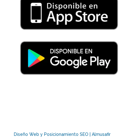
Diseño Web y Posicionamiento SEO | Almusafir