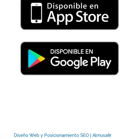
Diseño Web y Posicionamiento SEO | Almusafir