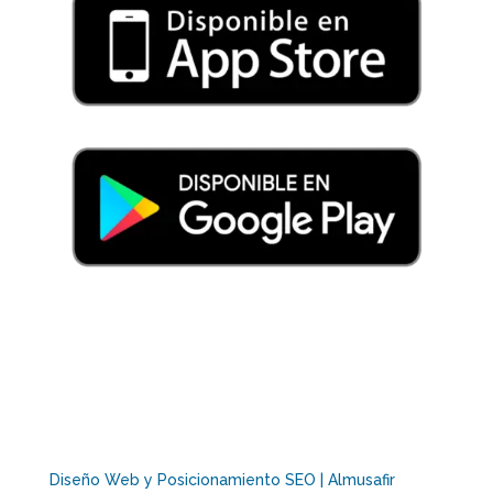
Diseño Web y Posicionamiento SEO | Almusafir