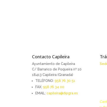
Contacto Capileira
Trá
Ayuntamiento de Capileira
Sede
C/ Barranco de Poqueira nº 10
18413 Capileira (Granada)
TELÉFONO:
958 76 30 51
FAX:
958 76 34 00
EMAIL:
capileira@dipgra.es
Cent