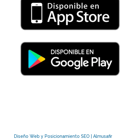
Diseño Web y Posicionamiento SEO | Almusafir