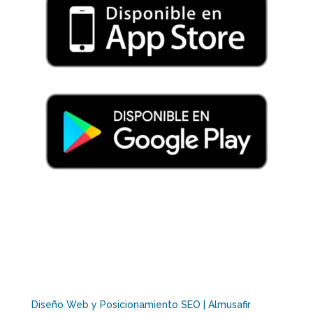
Diseño Web y Posicionamiento SEO | Almusafir