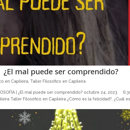
| ¿El mal puede ser comprendido?
ico en Capileira
,
Taller Filosófico en Capileira
ILOSOFÍA | ¿El mal puede ser comprendido? octubre 24, 2023 6:3
eira Taller Filosófico en Capileira ¿Cómo es la felicidad?, ¿Cuál es