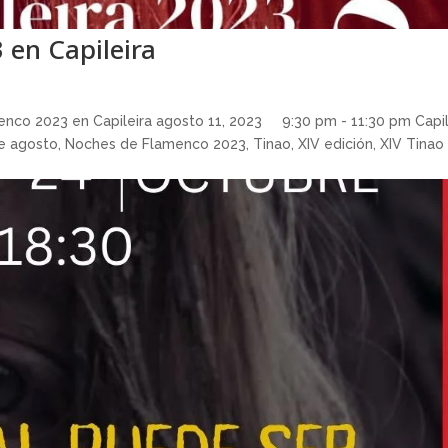
en Capileira
nco 2023 en Capileira agosto 11, 2023 9:30 pm - 11:30 pm Capil
e agosto, Noches de Flamenco 2023, Tinao, XIV edición, XIV Tinao