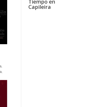
Tiempo en
Capileira
a,
a,