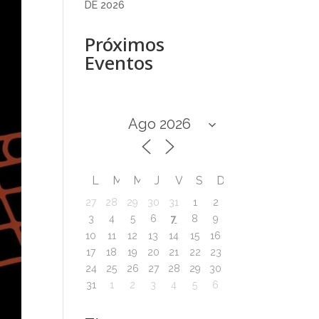
DE 2026
Próximos
Eventos
L
M
M
J
V
S
D
27
28
29
30
31
1
2
7
3
4
5
6
8
9
10
11
12
13
14
15
16
17
18
19
20
21
22
23
24
25
26
27
28
29
30
31
1
2
3
4
5
6