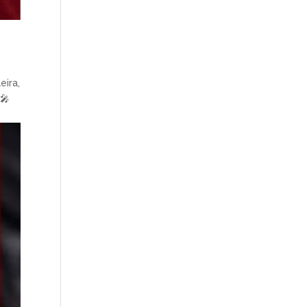
eira,
 🎤