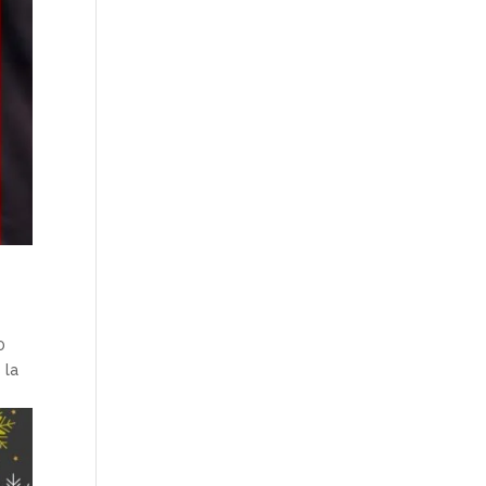
0
 la