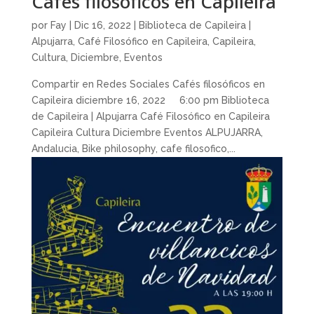
Cafés filosóficos en Capileira
por
Fay
|
Dic 16, 2022
|
Biblioteca de Capileira |
Alpujarra
,
Café Filosófico en Capileira
,
Capileira
,
Cultura
,
Diciembre
,
Eventos
Compartir en Redes Sociales Cafés filosóficos en
Capileira diciembre 16, 2022 6:00 pm Biblioteca
de Capileira | Alpujarra Café Filosófico en Capileira
Capileira Cultura Diciembre Eventos ALPUJARRA,
Andalucia, Bike philosophy, cafe filosofico,...