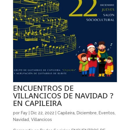
ENCUENTROS DE
VILLANCICOS DE NAVIDAD ?
EN CAPILEIRA
por
Fay
|
Dic 22, 2022
|
Capileira
,
Diciembre
,
Eventos
,
Navidad
,
Villancicos