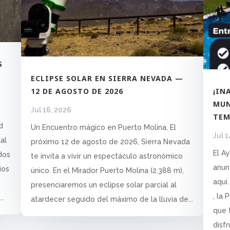
S
ECLIPSE SOLAR EN SIERRA NEVADA —
12 DE AGOSTO DE 2026
¡IN
MUN
Jul 16, 2026
TEM
d
Un Encuentro mágico en Puerto Molina, El
Jul 1
tal
próximo 12 de agosto de 2026, Sierra Nevada
El A
dos
te invita a vivir un espectáculo astronómico
anun
ios
único. En el Mirador Puerto Molina (2.388 m),
aquí.
presenciaremos un eclipse solar parcial al
, la 
..
atardecer seguido del máximo de la lluvia de...
que 
disfr