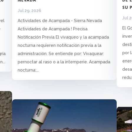
SU 
Jul 29, 2026
Jul 
Del
Actividades de Acampada - Sierra Nevada
El G
e
Actividades de Acampada ! Precisa
inve
Notificación Previa El vivaqueo y la acampada
dest
nocturna requieren notificación previa a la
por 
ría
administración. Se entiende por: Vivaquear:
ener
...
pernoctar al raso o a la intemperie. Acampada
desa
nocturna:...
reduz