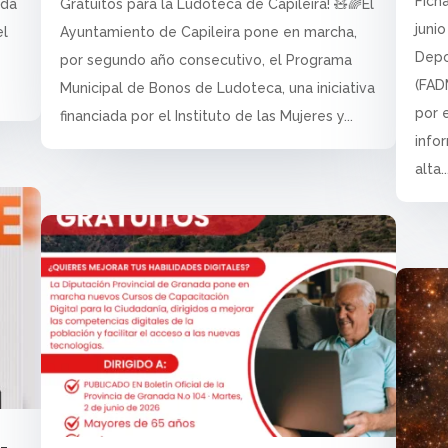
Fich
ida
Gratuitos para la Ludoteca de Capileira! 🧸🌈El
juni
el
Ayuntamiento de Capileira pone en marcha,
Depo
por segundo año consecutivo, el Programa
(FADM
Municipal de Bonos de Ludoteca, una iniciativa
por 
financiada por el Instituto de las Mujeres y...
info
alta..