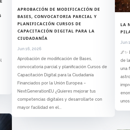
E
APROBACIÓN DE MODIFICACIÓN DE
6
BASES, CONVOCATORIA PARCIAL Y
PLANIFICACIÓN CURSOS DE
LA 
CAPACITACIÓN DIGITAL PARA LA
PIL
CIUDADANÍA
Jun 
Jun 16, 2026
🌌✨ 
Aprobación de modificación de Bases,
l
de l
convocatoria parcial y planificación Cursos de
una 
Capacitación Digital para la Ciudadanía
astr
Financiados por la Unión Europea –
impr
NextGenerationEU ¿Quieres mejorar tus
enor
competencias digitales y desarrollarte con
unos 
mayor facilidad en el...