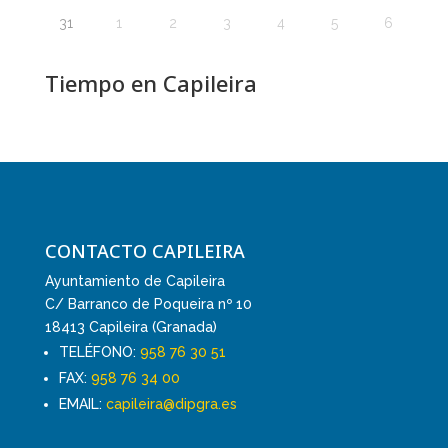
31
1
2
3
4
5
6
Tiempo en Capileira
CONTACTO CAPILEIRA
Ayuntamiento de Capileira
C/ Barranco de Poqueira nº 10
18413 Capileira (Granada)
TELÉFONO:
958 76 30 51
FAX:
958 76 34 00
EMAIL:
capileira@dipgra.es