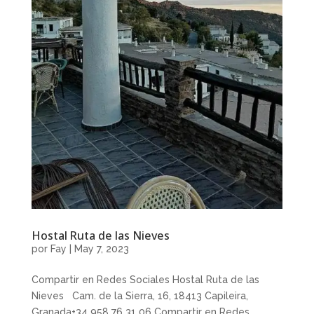
Hostal Ruta de las Nieves
por
Fay
|
May 7, 2023
Compartir en Redes Sociales Hostal Ruta de las
Nieves Cam. de la Sierra, 16, 18413 Capileira,
Granada+34 958 76 31 06 Compartir en Redes...