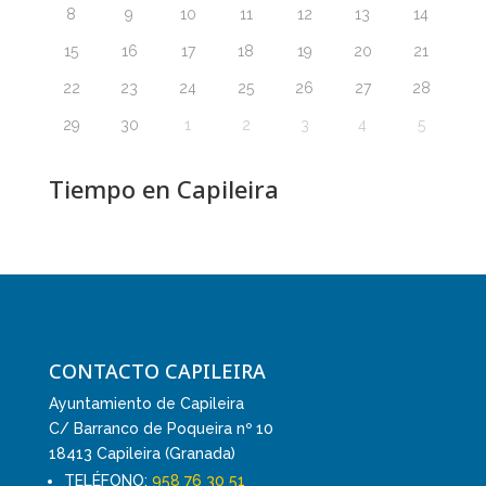
8
9
10
11
12
13
14
15
16
17
18
19
20
21
22
23
24
25
26
27
28
29
30
1
2
3
4
5
Tiempo en Capileira
CONTACTO CAPILEIRA
Ayuntamiento de Capileira
C/ Barranco de Poqueira nº 10
18413 Capileira (Granada)
TELÉFONO:
958 76 30 51