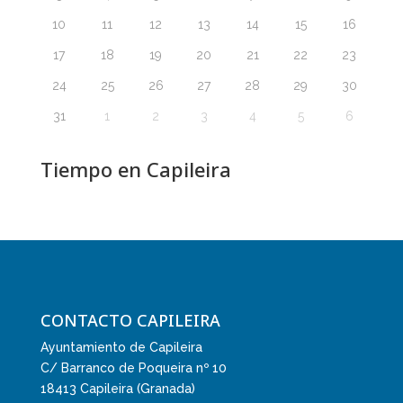
10
11
12
13
14
15
16
17
18
19
20
21
22
23
24
25
26
27
28
29
30
31
1
2
3
4
5
6
Tiempo en Capileira
CONTACTO CAPILEIRA
Ayuntamiento de Capileira
C/ Barranco de Poqueira nº 10
18413 Capileira (Granada)