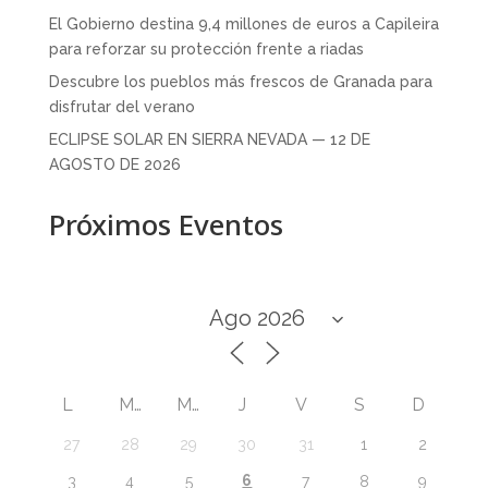
El Gobierno destina 9,4 millones de euros a Capileira
para reforzar su protección frente a riadas
Descubre los pueblos más frescos de Granada para
disfrutar del verano
ECLIPSE SOLAR EN SIERRA NEVADA — 12 DE
AGOSTO DE 2026
Próximos Eventos
L
M
M
J
V
S
D
27
28
29
30
31
1
2
6
3
4
5
7
8
9