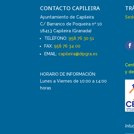
CONTACTO CAPILEIRA
TR
Ayuntamiento de Capileira
Sede
C/ Barranco de Poqueira nº 10
18413 Capileira (Granada)
TELÉFONO:
958 76 30 51
FAX:
958 76 34 00
EMAIL:
capileira@dipgra.es
Cent
y de
HORARIO DE INFORMACIÓN:
Lunes a Viernes de 10:00 a 14:00
horas
Intu