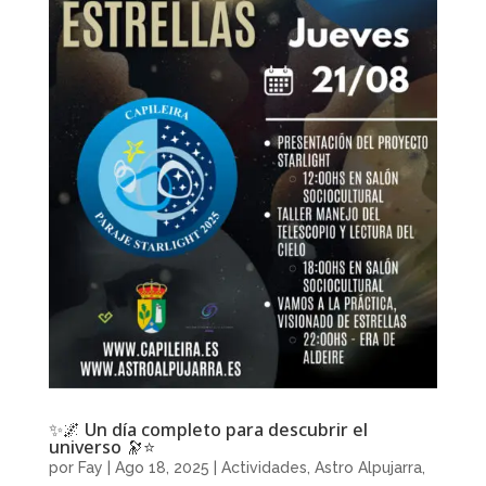
✨🌌 Un día completo para descubrir el
universo 🔭⭐️
por
Fay
|
Ago 18, 2025
|
Actividades
,
Astro Alpujarra
,