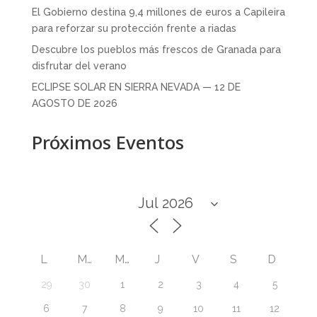
El Gobierno destina 9,4 millones de euros a Capileira
para reforzar su protección frente a riadas
Descubre los pueblos más frescos de Granada para
disfrutar del verano
ECLIPSE SOLAR EN SIERRA NEVADA — 12 DE
AGOSTO DE 2026
Próximos Eventos
L
M
M
J
V
S
D
29
30
1
2
3
4
5
6
7
8
9
10
11
12