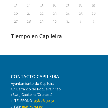
13
14
15
16
17
18
19
20
21
22
23
24
25
26
27
28
29
30
31
1
2
Tiempo en Capileira
CONTACTO CAPILEIRA
Ayuntamiento de Capileira
C/ Barranco de Poqueira nº 10
18413 Capileira (Granada)
TELÉFONO:
958 76 30 51
FAX:
958 76 34 00