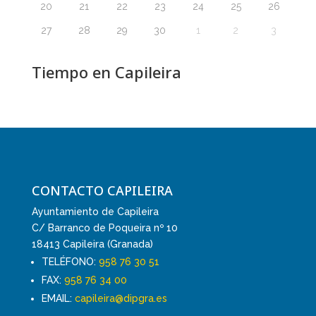
20
21
22
23
24
25
26
27
28
29
30
1
2
3
Tiempo en Capileira
CONTACTO CAPILEIRA
Ayuntamiento de Capileira
C/ Barranco de Poqueira nº 10
18413 Capileira (Granada)
TELÉFONO:
958 76 30 51
FAX:
958 76 34 00
EMAIL:
capileira@dipgra.es