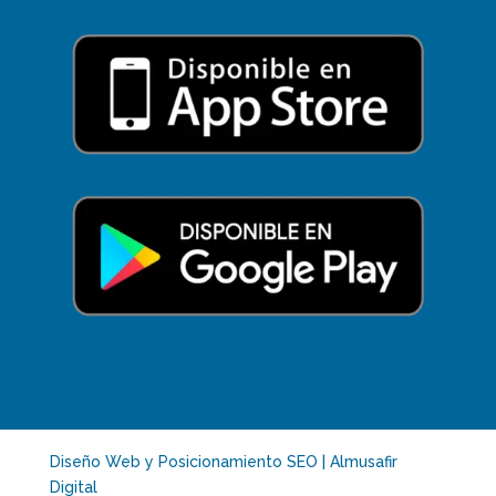
Diseño Web y Posicionamiento SEO | Almusafir
Digital