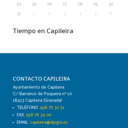
24
25
26
27
28
29
30
31
1
2
3
4
5
6
Tiempo en Capileira
CONTACTO CAPILEIRA
Ayuntamiento de Capileira
C/ Barranco de Poqueira nº 10
18413 Capileira (Granada)
TELÉFONO:
958 76 30 51
FAX:
958 76 34 00
EMAIL:
capileira@dipgra.es