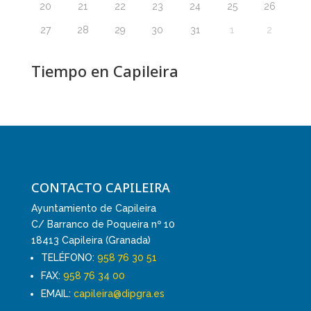
20
21
22
23
24
25
26
27
28
29
30
31
1
2
Tiempo en Capileira
CONTACTO CAPILEIRA
Ayuntamiento de Capileira
C/ Barranco de Poqueira nº 10
18413 Capileira (Granada)
TELÉFONO:
958 76 30 51
FAX:
958 76 34 00
EMAIL:
capileira@dipgra.es