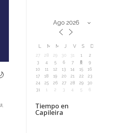
L
M
M
J
V
S
D
27
28
29
30
31
1
2
8
3
4
5
6
7
9
10
11
12
13
14
15
16
🌙
17
18
19
20
21
22
23
24
25
26
27
28
29
30
31
1
2
3
4
5
6
Tiempo en
I,
Capileira