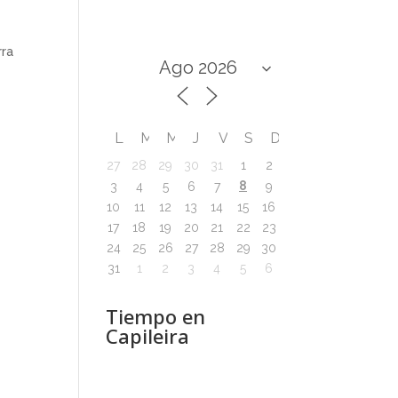
rra
L
M
M
J
V
S
D
27
28
29
30
31
1
2
8
3
4
5
6
7
9
10
11
12
13
14
15
16
17
18
19
20
21
22
23
24
25
26
27
28
29
30
31
1
2
3
4
5
6
Tiempo en
Capileira