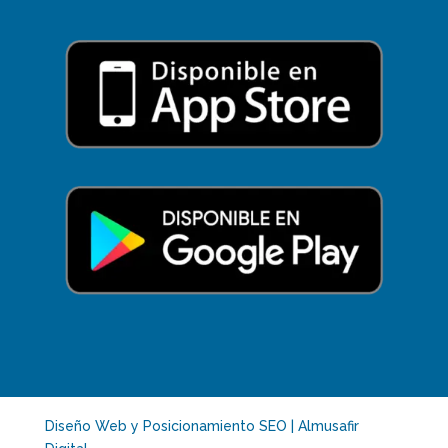
Diseño Web y Posicionamiento SEO | Almusafir