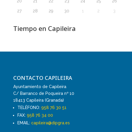
20
21
22
23
24
25
26
27
28
29
30
1
2
3
Tiempo en Capileira
CONTACTO CAPILEIRA
Ayuntamiento de Capileira
C/ Barranco de Poqueira nº 10
18413 Capileira (Granada)
TELÉFONO:
958 76 30 51
FAX:
958 76 34 00
EMAIL:
capileira@dipgra.es