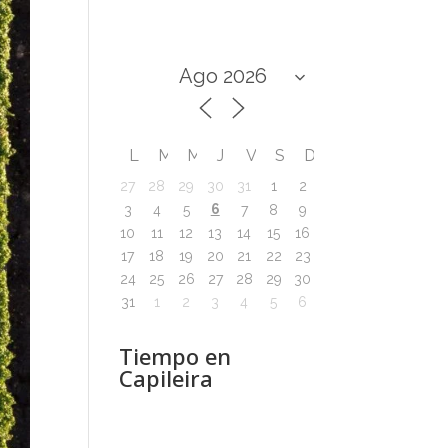
L
M
M
J
V
S
D
27
28
29
30
31
1
2
6
3
4
5
7
8
9
10
11
12
13
14
15
16
17
18
19
20
21
22
23
24
25
26
27
28
29
30
31
1
2
3
4
5
6
Tiempo en
Capileira