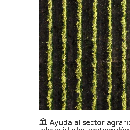
🏛️ Ayuda al sector agra
adversidades meteorológi