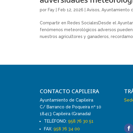
por
Fay
|
Feb 12, 2026
|
Avisos
,
Ayuntamiento d
Compartir en Redes SocialesDesde el Ayuntami
fenómenos meteorológicos adversos pueden ca
nuestros agricultores y ganaderos, recordamos 
CONTACTO CAPILEIRA
TR
Ayuntamiento de Capileira
Sede
C/ Barranco de Poqueira nº 10
18413 Capileira (Granada)
TELÉFONO:
958 76 30 51
FAX:
958 76 34 00