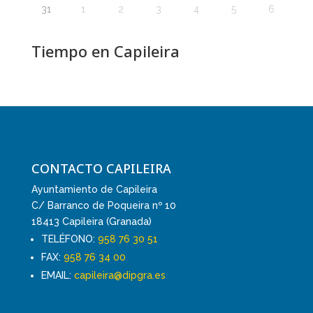
31
1
2
3
4
5
6
Tiempo en Capileira
CONTACTO CAPILEIRA
Ayuntamiento de Capileira
C/ Barranco de Poqueira nº 10
18413 Capileira (Granada)
TELÉFONO:
958 76 30 51
FAX:
958 76 34 00
EMAIL:
capileira@dipgra.es