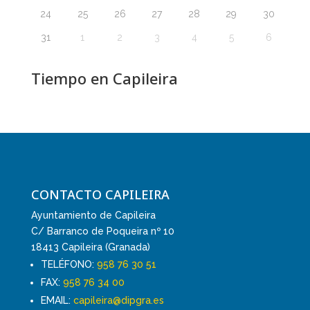
24
25
26
27
28
29
30
31
1
2
3
4
5
6
Tiempo en Capileira
CONTACTO CAPILEIRA
Ayuntamiento de Capileira
C/ Barranco de Poqueira nº 10
18413 Capileira (Granada)
TELÉFONO:
958 76 30 51
FAX:
958 76 34 00
EMAIL:
capileira@dipgra.es