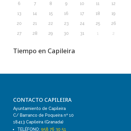
6
7
8
9
10
11
12
13
14
15
16
17
18
19
20
21
22
23
24
25
26
27
28
29
30
31
1
2
Tiempo en Capileira
CONTACTO CAPILEIRA
Ayuntamiento de Capileira
C/ Barranco de Poqueira nº 10
18413 Capileira (Granada)
TELÉFONO:
958 76 30 51