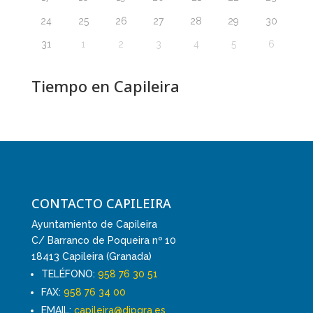
24
25
26
27
28
29
30
31
1
2
3
4
5
6
Tiempo en Capileira
CONTACTO CAPILEIRA
Ayuntamiento de Capileira
C/ Barranco de Poqueira nº 10
18413 Capileira (Granada)
TELÉFONO:
958 76 30 51
FAX:
958 76 34 00
EMAIL:
capileira@dipgra.es