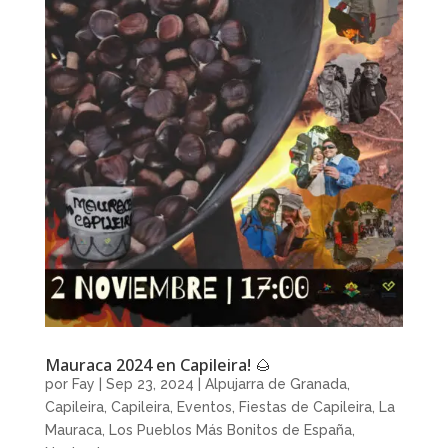
Mauraca 2024 en Capileira! 🌰
por
Fay
|
Sep 23, 2024
|
Alpujarra de Granada
,
Capileira
,
Capileira
,
Eventos
,
Fiestas de Capileira
,
La
Mauraca
,
Los Pueblos Más Bonitos de España
,