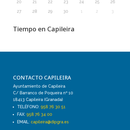
20
21
22
23
24
25
26
27
28
29
30
1
2
3
Tiempo en Capileira
CONTACTO CAPILEIRA
Ayuntamiento de Capileira
C/ Barranco de Poqueira nº 10
18413 Capileira (Granada)
TELÉFONO:
958 76 30 51
FAX:
958 76 34 00
EMAIL:
capileira@dipgra.es