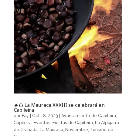
🔥🌰 La Mauraca XXXIII se celebrará en
Capileira
por
Fay
|
Oct 18, 2023
|
Ayuntamiento de Capileira
,
Capileira
,
Eventos
,
Fiestas de Capileira
,
La Alpujarra
de Granada
,
La Mauraca
,
Noviembre
,
Turismo de