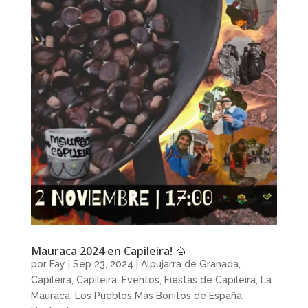
Mauraca 2024 en Capileira! 🌰
por
Fay
|
Sep 23, 2024
|
Alpujarra de Granada
,
Capileira
,
Capileira
,
Eventos
,
Fiestas de Capileira
,
La
Mauraca
,
Los Pueblos Más Bonitos de España
,