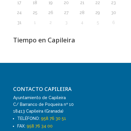
17
18
19
20
21
22
23
24
25
26
27
28
29
30
31
1
2
3
4
5
6
Tiempo en Capileira
CONTACTO CAPILEIRA
Ayuntamiento de Capileira
C/ Barranco de Poqueira nº 10
18413 Capileira (Granada)
TELÉFONO:
958 76 30 51
FAX:
958 76 34 00