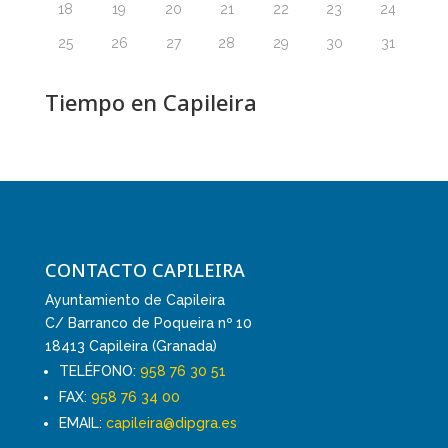
18
19
20
21
22
23
24
25
26
27
28
29
30
31
Tiempo en Capileira
CONTACTO CAPILEIRA
Ayuntamiento de Capileira
C/ Barranco de Poqueira nº 10
18413 Capileira (Granada)
TELÉFONO:
958 76 30 51
FAX:
958 76 34 00
EMAIL:
capileira@dipgra.es