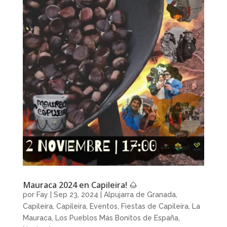
Mauraca 2024 en Capileira! 🌰
por
Fay
|
Sep 23, 2024
|
Alpujarra de Granada
,
Capileira
,
Capileira
,
Eventos
,
Fiestas de Capileira
,
La
Mauraca
,
Los Pueblos Más Bonitos de España
,