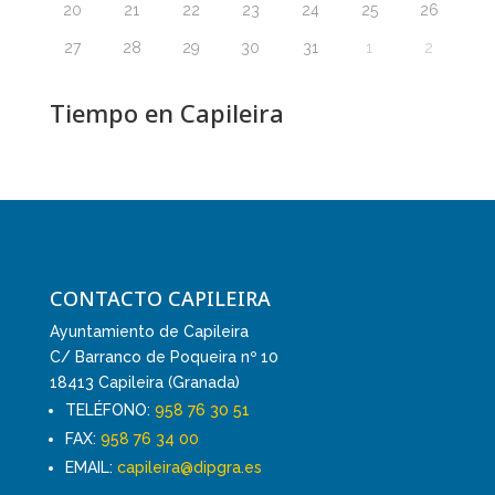
20
21
22
23
24
25
26
27
28
29
30
31
1
2
Tiempo en Capileira
CONTACTO CAPILEIRA
Ayuntamiento de Capileira
C/ Barranco de Poqueira nº 10
18413 Capileira (Granada)
TELÉFONO:
958 76 30 51
FAX:
958 76 34 00
EMAIL:
capileira@dipgra.es