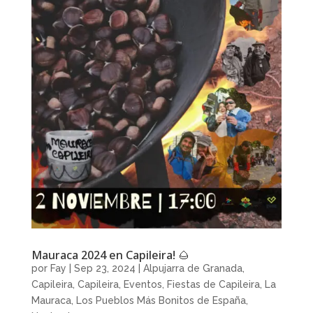
Mauraca 2024 en Capileira! 🌰
por
Fay
|
Sep 23, 2024
|
Alpujarra de Granada
,
Capileira
,
Capileira
,
Eventos
,
Fiestas de Capileira
,
La
Mauraca
,
Los Pueblos Más Bonitos de España
,