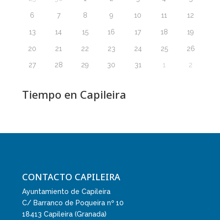
6
7
8
9
10
11
12
13
14
15
16
17
18
19
20
21
22
23
24
25
26
27
28
29
30
31
1
2
Tiempo en Capileira
CONTACTO CAPILEIRA
Ayuntamiento de Capileira
C/ Barranco de Poqueira nº 10
18413 Capileira (Granada)