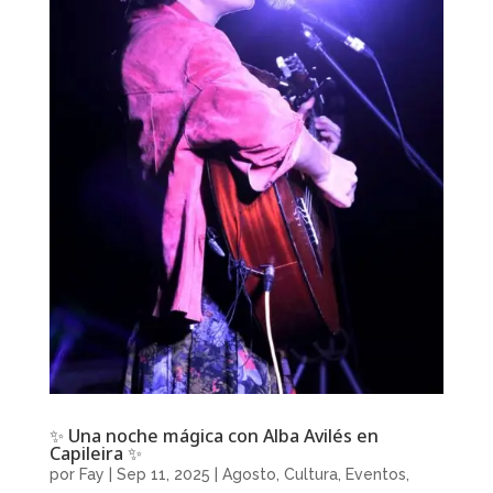
✨ Una noche mágica con Alba Avilés en
Capileira ✨
por
Fay
|
Sep 11, 2025
|
Agosto
,
Cultura
,
Eventos
,