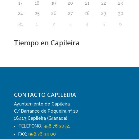
17
18
19
20
21
22
23
24
25
26
27
28
29
30
31
1
2
3
4
5
6
Tiempo en Capileira
CONTACTO CAPILEIRA
Ayuntamiento de Capileira
C/ Barranco de Poqueira nº 10
18413 Capileira (Granada)
TELÉFONO:
958 76 30 51
FAX:
958 76 34 00