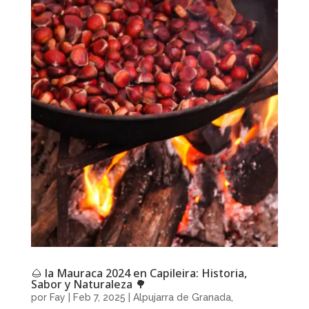
🌰 la Mauraca 2024 en Capileira: Historia,
Sabor y Naturaleza 🌳
por
Fay
|
Feb 7, 2025
|
Alpujarra de Granada
,