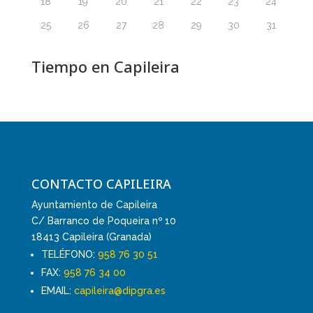
18
19
20
21
22
23
24
25
26
27
28
29
30
31
Tiempo en Capileira
CONTACTO CAPILEIRA
Ayuntamiento de Capileira
C/ Barranco de Poqueira nº 10
18413 Capileira (Granada)
TELÉFONO:
958 76 30 51
FAX:
958 76 34 00
EMAIL:
capileira@dipgra.es