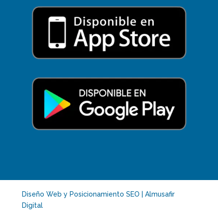
Diseño Web y Posicionamiento SEO | Almusafir
Digital