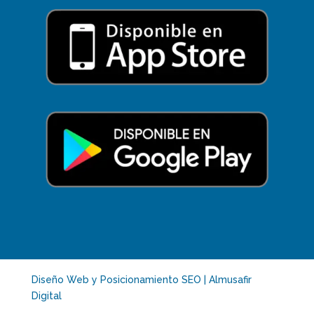
Diseño Web y Posicionamiento SEO | Almusafir
Digital