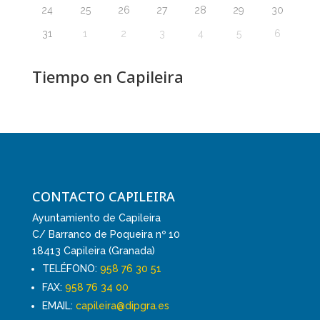
24
25
26
27
28
29
30
31
1
2
3
4
5
6
Tiempo en Capileira
CONTACTO CAPILEIRA
Ayuntamiento de Capileira
C/ Barranco de Poqueira nº 10
18413 Capileira (Granada)
TELÉFONO:
958 76 30 51
FAX:
958 76 34 00
EMAIL:
capileira@dipgra.es