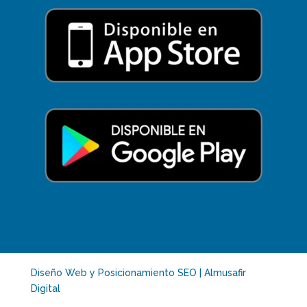
Diseño Web y Posicionamiento SEO | Almusafir
Digital