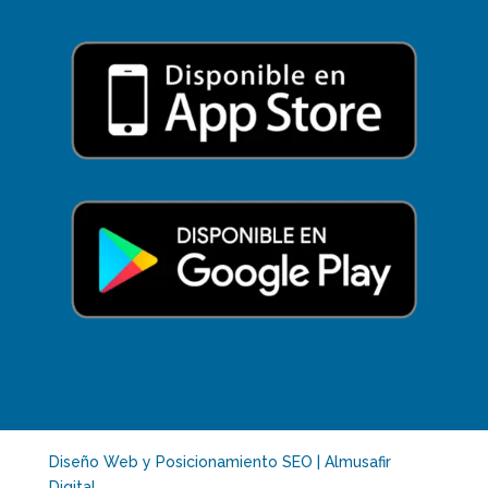
Diseño Web y Posicionamiento SEO | Almusafir
Digital