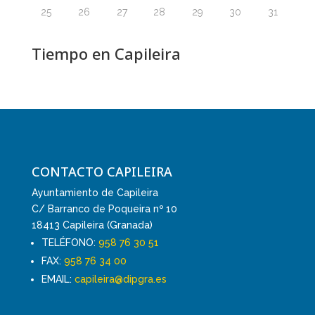
25
26
27
28
29
30
31
Tiempo en Capileira
CONTACTO CAPILEIRA
Ayuntamiento de Capileira
C/ Barranco de Poqueira nº 10
18413 Capileira (Granada)
TELÉFONO:
958 76 30 51
FAX:
958 76 34 00
EMAIL:
capileira@dipgra.es