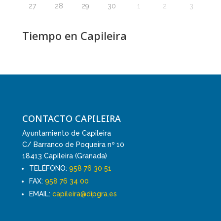
27
28
29
30
1
2
3
Tiempo en Capileira
CONTACTO CAPILEIRA
Ayuntamiento de Capileira
C/ Barranco de Poqueira nº 10
18413 Capileira (Granada)
TELÉFONO:
958 76 30 51
FAX:
958 76 34 00
EMAIL:
capileira@dipgra.es